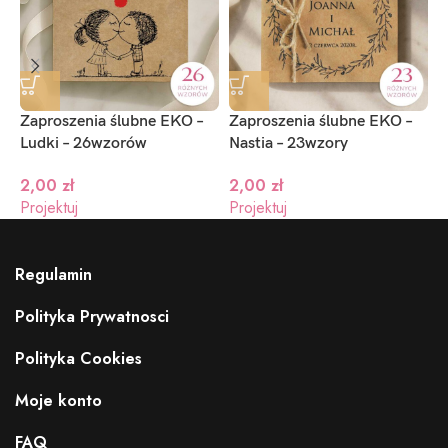
Wzory dostępne do wyboru w kreatorze
Zaproszenia ślubne EKO –
Zaproszenia ślubne EKO –
Z
Ludki – 26wzorów
Nastia – 23wzory
–
2,00
zł
2,00
zł
Projektuj
Projektuj
P
Regulamin
Polityka Prywatnosci
Polityka Cookies
Moje konto
FAQ