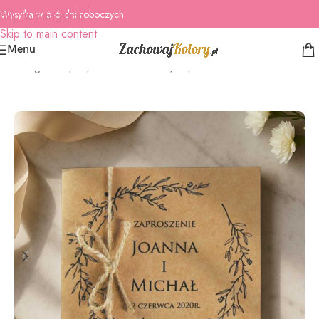
Wysyłka w 5-6 dni roboczych
Skip to navigation
Skip to main content
Menu
Strona główna
/
Zaproszenia Ślubne
/
Zaproszenia ślubne EKO