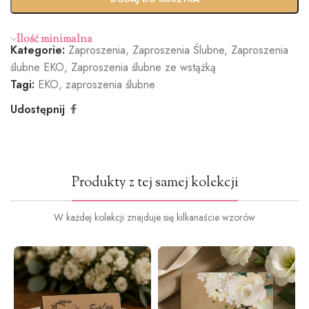
(+100zł)
Ilość minimalna
Kategorie:
Zaproszenia
,
Zaproszenia Ślubne
,
Zaproszenia
Butelkowa
Jasny róż
Brudny róż
Cielisty
ślubne EKO
,
Zaproszenia ślubne ze wstążką
Zieleń
(+1.2zł)
(+1.2zł)
(+1.2zł)
Tagi:
EKO
,
zaproszenia ślubne
(+1.2zł)
Udostępnij
Ciemna
Burgund
Oliwkowa
Miętowy
Produkty z tej samej kolekcji
zieleń
(+1.2zł)
zieleń
(+1.2zł)
(+1.2zł)
(+1.2zł)
W każdej kolekcji znajduje się kilkanaście wzorów
Ciemny
Ciemny
Jasno