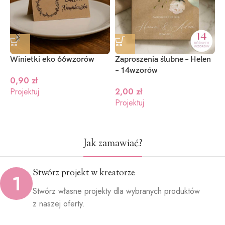
niebieski
granat
zielony
(+1.2zł)
(+1.2zł)
(+1.2zł)
Winietki eko 66wzorów
Zaproszenia ślubne – Helen
Z
– 14wzorów
S
0,90
zł
Projektuj
2,00
zł
Projektuj
P
Jak zamawiać?
Stwórz projekt w kreatorze
1
Stwórz własne projekty dla wybranych produktów
z naszej oferty.