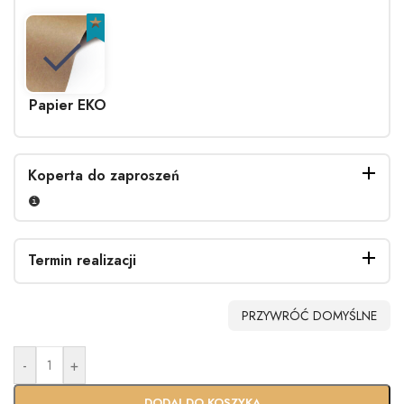
Papier EKO
Koperta do zaproszeń
Termin realizacji
Bez
Biała
EKO
Biała
PRZYWRÓĆ DOMYŚLNE
koperty
(+0,40zł)
(+0.90zł)
perłowa
(+1.40zł)
-
+
Standardo
Usługa
wy termin
Ekspres
DODAJ DO KOSZYKA