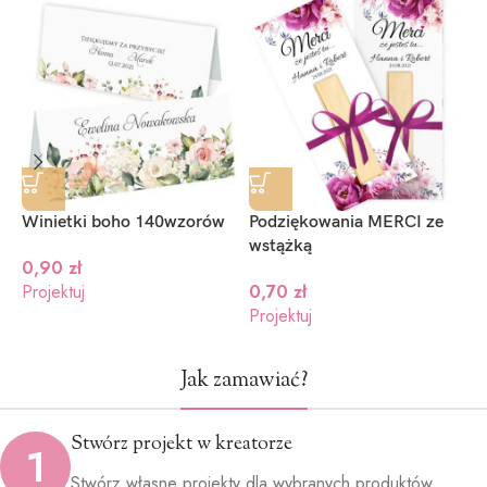
Ciemny
Ciemny
Jasno
niebieski
granat
zielony
(+1.2zł)
(+1.2zł)
(+1.2zł)
Winietki boho 140wzorów
Podziękowania MERCI ze
N
wstążką
c
0,90
zł
Projektuj
0,70
zł
1
Projektuj
P
Jak zamawiać?
Stwórz projekt w kreatorze
1
Stwórz własne projekty dla wybranych produktów