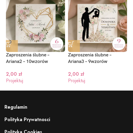
Zaproszenia ślubne –
Zaproszenia ślubne –
Z
Ariana2 – 10wzorów
Ariana3 – 9wzorów
–
2,00
zł
2,00
zł
Projektuj
Projektuj
P
Regulamin
Polityka Prywatnosci
Polityka Cookies