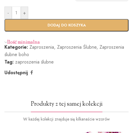
koperty
(+0,40zł)
(+0.90zł)
perłowa
(+1.40zł)
-
+
Standardo
Usługa
wy termin
Ekspres
DODAJ DO KOSZYKA
(+100zł)
Ilość minimalna
Kategorie:
Zaproszenia
,
Zaproszenia Ślubne
,
Zaproszenia
Butelkowa
Jasny róż
Brudny róż
Cielisty
ślubne boho
Zieleń
(+1.2zł)
(+1.2zł)
(+1.2zł)
Tag:
zaproszenia ślubne
(+1.2zł)
Udostępnij
Ciemna
Burgund
Oliwkowa
Miętowy
Produkty z tej samej kolekcji
zieleń
(+1.2zł)
zieleń
(+1.2zł)
(+1.2zł)
(+1.2zł)
W każdej kolekcji znajduje się kilkanaście wzorów