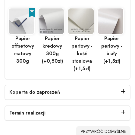
Papier
Papier
Papier
Papier
offsetowy
kredowy
perłowy -
perłowy -
matowy
300g
kość
biały
300g
(+0,50zł)
słoniowa
(+1,5zł)
(+1,5zł)
Koperta do zaproszeń
Termin realizacji
Bez
Biała
EKO
Biała
PRZYWRÓĆ DOMYŚLNE