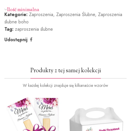
Ilość minimalna
Kategorie:
Zaproszenia
,
Zaproszenia Ślubne
,
Zaproszenia
Butelkowa
Jasny róż
Brudny róż
Cielisty
ślubne boho
Zieleń
(+1.2zł)
(+1.2zł)
(+1.2zł)
Tag:
zaproszenia ślubne
(+1.2zł)
Udostępnij
Ciemna
Burgund
Oliwkowa
Miętowy
Produkty z tej samej kolekcji
zieleń
(+1.2zł)
zieleń
(+1.2zł)
(+1.2zł)
(+1.2zł)
W każdej kolekcji znajduje się kilkanaście wzorów
Ciemny
Ciemny
Jasno
niebieski
granat
zielony