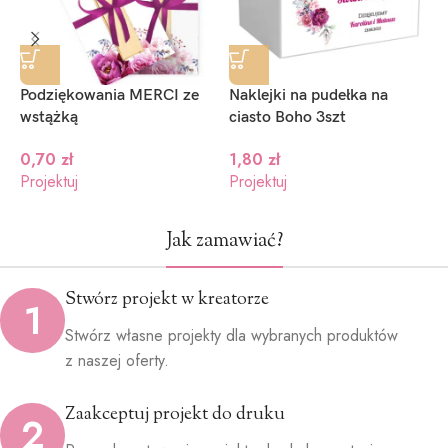
(+1.2zł)
(+1.2zł)
(+1.2zł)
Podziękowania MERCI ze
Naklejki na pudełka na
N
wstążką
ciasto Boho 3szt
1
0,70
zł
1,80
zł
Projektuj
Projektuj
P
Jak zamawiać?
Stwórz projekt w kreatorze
1
Stwórz własne projekty dla wybranych produktów
z naszej oferty.
Zaakceptuj projekt do druku
2