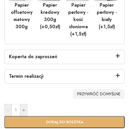
Papier
Papier
Papier
Papier
offsetowy
kredowy
perłowy -
perłowy -
matowy
300g
kość
biały
300g
(+0,50zł)
słoniowa
(+1,5zł)
(+1,5zł)
Koperta do zaproszeń
Termin realizacji
Bez
Biała
EKO
Biała
PRZYWRÓĆ DOMYŚLNE
koperty
(+0,40zł)
(+0.90zł)
perłowa
(+1.40zł)
-
+
Standardo
Usługa
wy termin
Ekspres
DODAJ DO KOSZYKA
(+100zł)