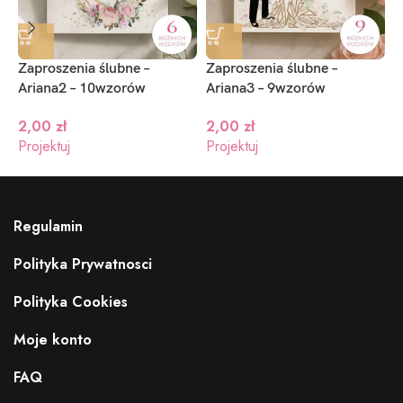
Zaproszenia ślubne –
Zaproszenia ślubne –
Z
Ariana2 – 10wzorów
Ariana3 – 9wzorów
–
2,00
zł
2,00
zł
Projektuj
Projektuj
P
Regulamin
Polityka Prywatnosci
Polityka Cookies
Moje konto
FAQ