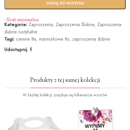
wy termin
Ekspres
DODAJ DO KOSZYKA
(+100zł)
Ilość minimalna
Kategorie:
Zaproszenia
,
Zaproszenia Ślubne
,
Zaproszenia
Butelkowa
Jasny róż
Brudny róż
Cielisty
ślubne rustykalne
Zieleń
(+1.2zł)
(+1.2zł)
(+1.2zł)
Tagi:
ciemne tła
,
marmurkowe tło
,
zaproszenia ślubne
(+1.2zł)
Udostępnij
Ciemna
Burgund
Oliwkowa
Miętowy
Produkty z tej samej kolekcji
zieleń
(+1.2zł)
zieleń
(+1.2zł)
(+1.2zł)
(+1.2zł)
W każdej kolekcji znajduje się kilkanaście wzorów
Ciemny
Ciemny
Jasno