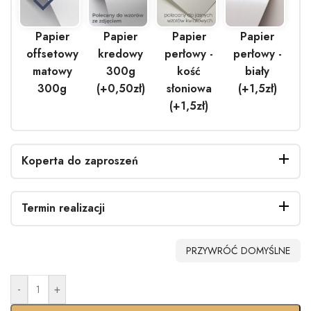
Papier
Papier
Papier
Papier
offsetowy
kredowy
perłowy -
perłowy -
matowy
300g
kość
biały
300g
(+0,50zł)
słoniowa
(+1,5zł)
(+1,5zł)
Koperta do zaproszeń
Termin realizacji
Bez
Biała
EKO
Biała
PRZYWRÓĆ DOMYŚLNE
koperty
(+0,40zł)
(+0.90zł)
perłowa
(+1.40zł)
-
+
Standardo
Usługa