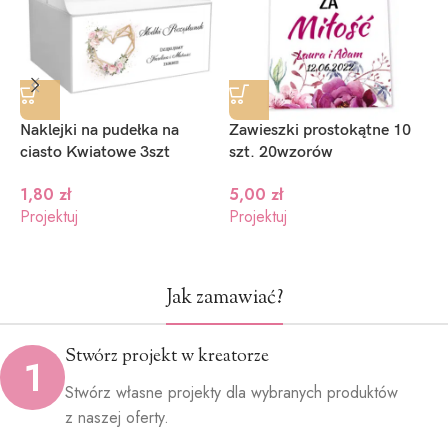
niebieski
granat
zielony
(+1.2zł)
(+1.2zł)
(+1.2zł)
Naklejki na pudełka na
Zawieszki prostokątne 10
W
ciasto Kwiatowe 3szt
szt. 20wzorów
n
–
1,80
zł
5,00
zł
Projektuj
Projektuj
P
Jak zamawiać?
Stwórz projekt w kreatorze
1
Stwórz własne projekty dla wybranych produktów
z naszej oferty.