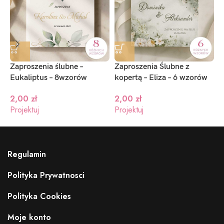
Zaproszenia ślubne –
Zaproszenia Ślubne z
Z
Eukaliptus – 8wzorów
kopertą – Eliza – 6 wzorów
s
s
2,00
zł
2,00
zł
Projektuj
Projektuj
P
Regulamin
Polityka Prywatnosci
Polityka Cookies
Moje konto