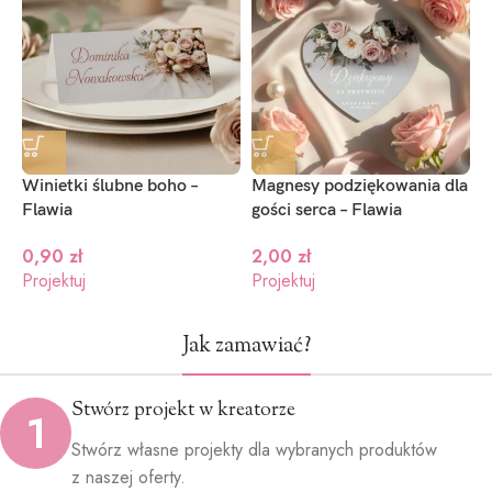
Ciemny
Ciemny
Jasno
niebieski
granat
zielony
(+1.2zł)
(+1.2zł)
(+1.2zł)
Winietki ślubne boho –
Magnesy podziękowania dla
Flawia
gości serca – Flawia
0,90
zł
2,00
zł
Projektuj
Projektuj
Jak zamawiać?
Stwórz projekt w kreatorze
1
Stwórz własne projekty dla wybranych produktów
z naszej oferty.