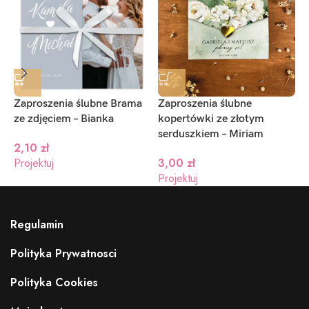
Zaproszenia ślubne Brama
Zaproszenia ślubne
Z
ze zdjęciem – Bianka
kopertówki ze złotym
k
serduszkiem – Miriam
9
2,10
zł
Projektuj
3,00
zł
Projektuj
P
Regulamin
Polityka Prywatnosci
Polityka Cookies