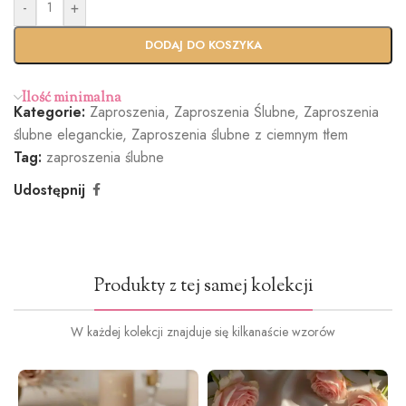
-
+
Standardo
Usługa
wy termin
Ekspres
DODAJ DO KOSZYKA
(+100zł)
Ilość minimalna
Kategorie:
Zaproszenia
,
Zaproszenia Ślubne
,
Zaproszenia
Butelkowa
Jasny róż
Brudny róż
Cielisty
ślubne eleganckie
,
Zaproszenia ślubne z ciemnym tłem
Zieleń
(+1.2zł)
(+1.2zł)
(+1.2zł)
Tag:
zaproszenia ślubne
(+1.2zł)
Udostępnij
Ciemna
Burgund
Oliwkowa
Miętowy
Produkty z tej samej kolekcji
zieleń
(+1.2zł)
zieleń
(+1.2zł)
(+1.2zł)
(+1.2zł)
W każdej kolekcji znajduje się kilkanaście wzorów