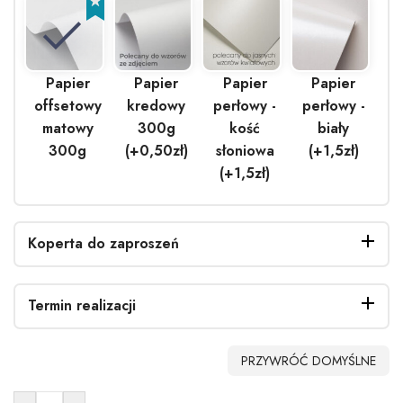
Papier
Papier
Papier
Papier
offsetowy
kredowy
perłowy -
perłowy -
matowy
300g
kość
biały
300g
(+0,50zł)
słoniowa
(+1,5zł)
(+1,5zł)
Koperta do zaproszeń
Termin realizacji
Bez
Biała
EKO
Biała
PRZYWRÓĆ DOMYŚLNE
koperty
(+0,40zł)
(+0.90zł)
perłowa
(+1.40zł)