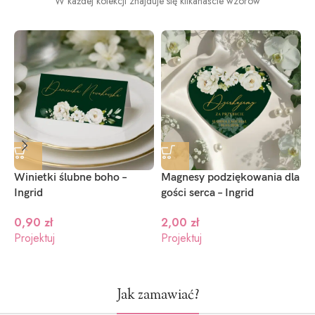
W każdej kolekcji znajduje się kilkanaście wzorów
Ciemny
Ciemny
Jasno
niebieski
granat
zielony
(+1.2zł)
(+1.2zł)
(+1.2zł)
Winietki ślubne boho –
Magnesy podziękowania dla
P
Ingrid
gości serca – Ingrid
I
0,90
zł
2,00
zł
Projektuj
Projektuj
P
Jak zamawiać?