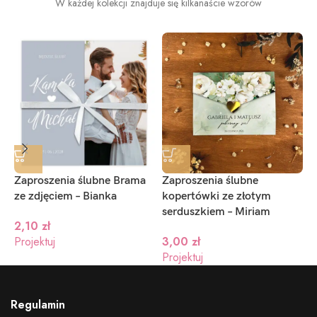
W każdej kolekcji znajduje się kilkanaście wzorów
Zaproszenia ślubne Brama
Zaproszenia ślubne
Z
ze zdjęciem – Bianka
kopertówki ze złotym
k
serduszkiem – Miriam
9
2,10
zł
Projektuj
3,00
zł
Projektuj
P
Regulamin