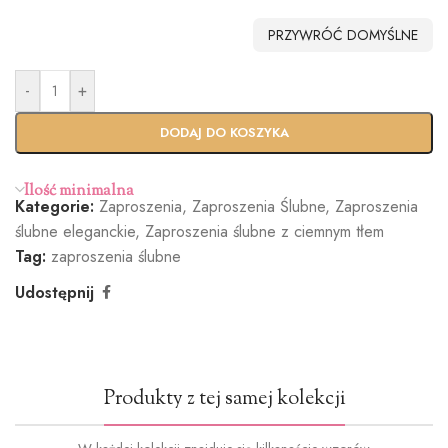
Bez
Biała
EKO
Biała
PRZYWRÓĆ DOMYŚLNE
koperty
(+0,40zł)
(+0.90zł)
perłowa
(+1.40zł)
-
+
Standardo
Usługa
wy termin
Ekspres
DODAJ DO KOSZYKA
(+100zł)
Ilość minimalna
Kategorie:
Zaproszenia
,
Zaproszenia Ślubne
,
Zaproszenia
Butelkowa
Jasny róż
Brudny róż
Cielisty
ślubne eleganckie
,
Zaproszenia ślubne z ciemnym tłem
Zieleń
(+1.2zł)
(+1.2zł)
(+1.2zł)
Tag:
zaproszenia ślubne
(+1.2zł)
Udostępnij
Ciemna
Burgund
Oliwkowa
Miętowy
Produkty z tej samej kolekcji
zieleń
(+1.2zł)
zieleń
(+1.2zł)
(+1.2zł)
(+1.2zł)