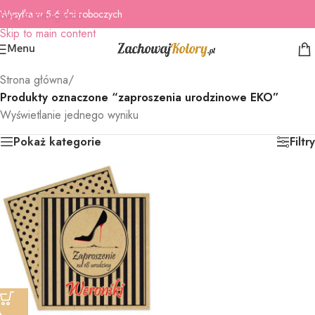
Wysyłka w 5-6 dni roboczych
Skip to navigation
Skip to main content
Menu
Strona główna
/
Produkty oznaczone “zaproszenia urodzinowe EKO”
Wyświetlanie jednego wyniku
Pokaż kategorie
Filtry