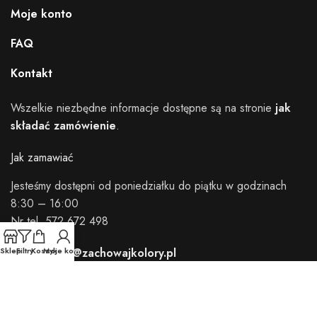
Moje konto
FAQ
Kontakt
Wszelkie niezbędne informacje dostępne są na stronie
jak
składać zamówienie
.
Jak zamawiać
Jesteśmy dostępni od poniedziałku do piątku w godzinach
8:30 – 16:00
Nr tel. 572 672 498
zamowienia@zachowajkolory.pl
Sklep
Filtry
Koszyk
Moje konto
Zachowajkolory.pl - Copyright © 2024
zachowajkolory.pl
.
Wszystkie prawa zastrzeżone.