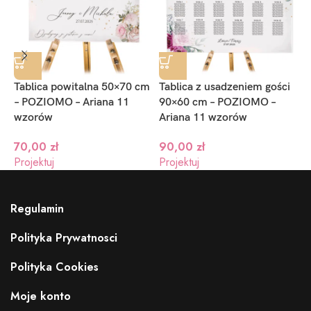
Tablica powitalna 50×70 cm
Tablica z usadzeniem gości
T
– POZIOMO – Ariana 11
90×60 cm – POZIOMO –
9
wzorów
Ariana 11 wzorów
70,00
zł
90,00
zł
P
Projektuj
Projektuj
Regulamin
Polityka Prywatnosci
Polityka Cookies
Moje konto