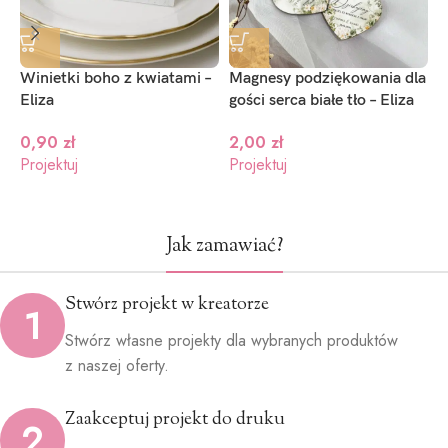
Winietki boho z kwiatami –
Magnesy podziękowania dla
P
Eliza
gości serca białe tło – Eliza
E
0,90
zł
2,00
zł
Projektuj
Projektuj
P
Jak zamawiać?
Stwórz projekt w kreatorze
1
Stwórz własne projekty dla wybranych produktów
z naszej oferty.
Zaakceptuj projekt do druku
2