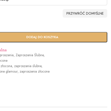
PRZYWRÓĆ DOMYŚLNE
erty
Biała (+0,40zł)
EKO (+0.90zł)
Biała perłowa
(+1.40zł)
dowy
Usługa Ekspres
DODAJ DO KOSZYKA
n
(+100zł)
alna
proszenia
,
Zaproszenia Ślubne
,
ocone
owa
Jasny róż (+1.2zł)
Brudny róż
Cielisty (+1.2zł)
a złocona
,
zaproszenia ślubne
,
.2zł)
(+1.2zł)
ubne glamour
,
zaproszenia złocone
ieleń
Burgund (+1.2zł)
Oliwkowa zieleń
Miętowy (+1.2zł)
)
(+1.2zł)