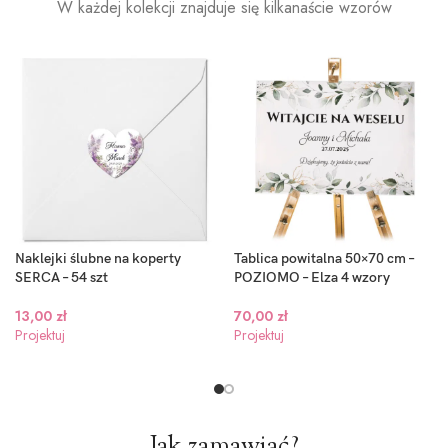
W każdej kolekcji znajduje się kilkanaście wzorów
Ciemn
niebieski (
Naklejki ślubne na koperty
Tablica powitalna 50×70 cm –
SERCA – 54 szt
POZIOMO – Elza 4 wzory
13,00
zł
70,00
zł
Projektuj
Projektuj
Jak zamawiać?