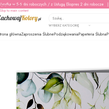
ysyłka w 5-6 dni roboczych / z Usługą Ekspres 2 dni robocze |
Skip to navigation
Skip to main content
WYBIERZ KATEGORIĘ
trona główna
Zaproszenia Ślubne
Podziękowania
Papeteria Ślubna
P
Strona główna
/
Zaproszenia Ślubne
/
Zaproszenia złocone
/
Zaproszenia Śl