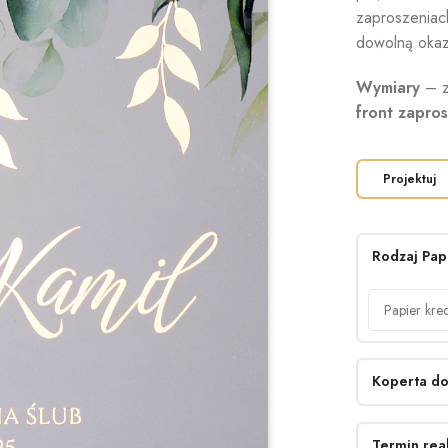
zaproszeniac
dowolną okaz
Wymiary
– z
front zapro
Projektuj
Rodzaj Pap
Koperta do
Termin real