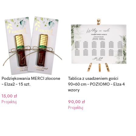
y
Ciemny granat
Jasno zielony
+1.2zł)
(+1.2zł)
(+1.2zł)
Podziękowania MERCI złocone
Tablica z usadzeniem gości
– Elza2 – 15 szt.
90×60 cm – POZIOMO – Elza 4
wzory
15,00
zł
Projektuj
90,00
zł
Projektuj