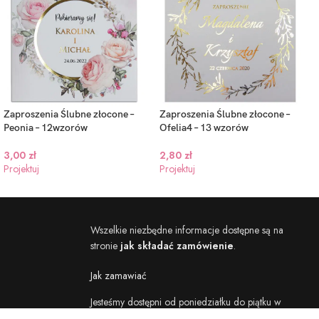
Zaproszenia Ślubne złocone –
Zaproszenia Ślubne złocone –
Peonia – 12wzorów
Ofelia4 – 13 wzorów
3,00
zł
2,80
zł
Projektuj
Projektuj
Wszelkie niezbędne informacje dostępne są na
stronie
jak składać zamówienie
.
Jak zamawiać
Jesteśmy dostępni od poniedziałku do piątku w
godzinach 8:30 – 16:00