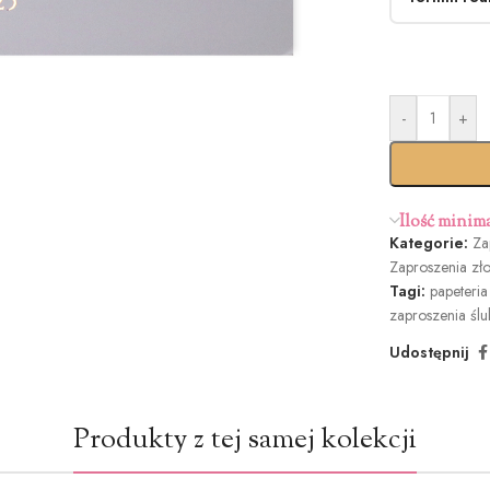
Bez kop
-
+
Standar
termi
Ilość minim
Kategorie:
Za
Zaproszenia zł
Butelk
Tagi:
papeteri
Zieleń (+1
zaproszenia śl
Udostępnij
Produkty z tej samej kolekcji
Ciemna z
(+1.2zł