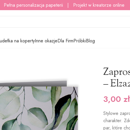
 Pełna personalizacja papeterii | Projekt w kreatorze online
udełka na koperty
Inne okazje
Dla Firm
Próbki
Blog
ubne złocone – Elza2
Zapros
– Elza
3,00
zł
Stylowe zapr
charakter. Z
par, które ch