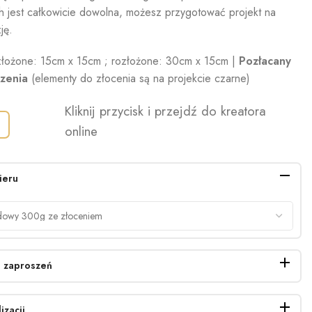
h jest całkowicie dowolna, możesz przygotować projekt na
ję.
łożone: 15cm x 15cm ; rozłożone: 30cm x 15cm |
Pozłacany
szenia
(elementy do złocenia są na projekcie czarne)
Kliknij przycisk i przejdź do kreatora
online
ieru
 zaproszeń
izacji