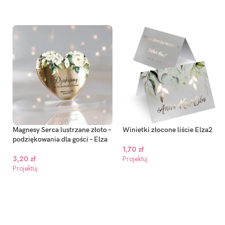
Magnesy Serca lustrzane złoto –
Winietki złocone liście Elza2
podziękowania dla gości – Elza
1,70
zł
3,20
zł
Projektuj
Projektuj