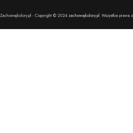
Zachowajkolory.pl - Copyright © 2024
zachowajkolory.pl
. Wszystkie prawa z