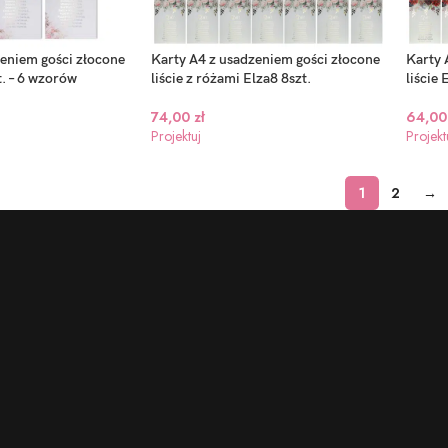
zeniem gości złocone
Karty A4 z usadzeniem gości złocone
Karty 
t. – 6 wzorów
liście z różami Elza8 8szt.
liście 
74,00
zł
64,0
Projektuj
Projekt
1
2
→