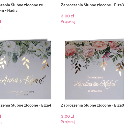
zenia Ślubne złocone ze
Zaproszenia Ślubne złocone – Elza3
em – Nadia
3,00
zł
ł
Projektuj
uj
zenia Ślubne złocone – Elza4
Zaproszenia Ślubne złocone – Elza8
ł
3,00
zł
uj
Projektuj