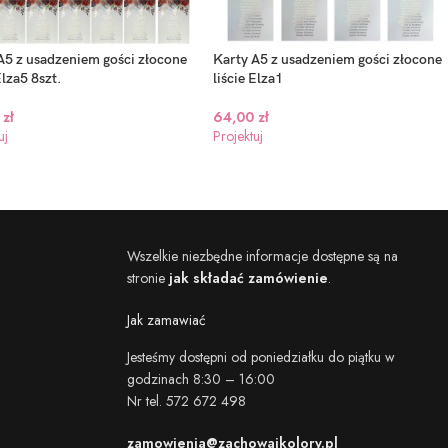
A5 z usadzeniem gości złocone
Karty A5 z usadzeniem gości złocone
Elza5 8szt.
liście Elza1
0
zł
64,00
zł
uj
Projektuj
Wszelkie niezbędne informacje dostępne są na
stronie
jak składać zamówienie
.
Jak zamawiać
Jesteśmy dostępni od poniedziałku do piątku w
godzinach 8:30 – 16:00
Nr tel. 572 672 498
zamowienia@zachowajkolory.pl