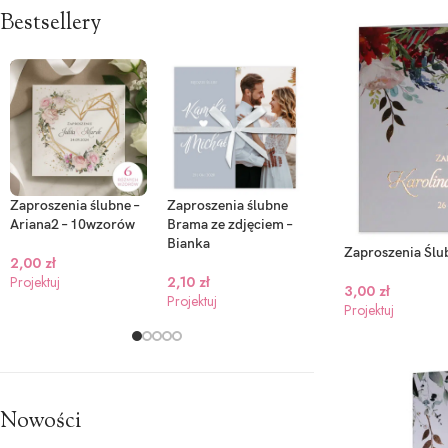
Bestsellery
Zaproszenia ślubne –
Zaproszenia ślubne
Zaproszenia Ślubne 
Ariana2 – 10wzorów
Brama ze zdjęciem –
Sawa – 4 wzory
Bianka
Zaproszenia Ślub
2,00
zł
2,00
zł
Projektuj
2,10
zł
Projektuj
3,00
zł
Projektuj
Projektuj
Nowości