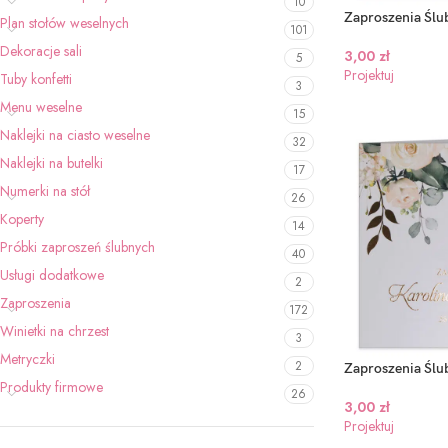
10
Zaproszenia Ślub
Plan stołów weselnych
101
Dekoracje sali
3,00
zł
5
Projektuj
Tuby konfetti
3
Menu weselne
15
Naklejki na ciasto weselne
32
Naklejki na butelki
17
Numerki na stół
26
Koperty
14
Próbki zaproszeń ślubnych
40
Usługi dodatkowe
2
Zaproszenia
172
Winietki na chrzest
3
Metryczki
2
Zaproszenia Ślu
Produkty firmowe
26
3,00
zł
Projektuj