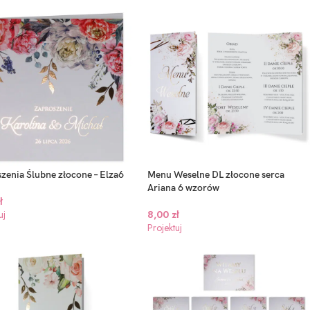
ubne
Zaproszenia ślubne –
Zaproszenia Ślubne z
Zaproszenia
 Zło –
Oliwia – 12wzorów
kopertą – Eliza – 6
złocone – El
wzorów
zenia Ślubne złocone – Elza6
Menu Weselne DL złocone serca
2,00
zł
3,00
zł
Ariana 6 wzorów
Projektuj
2,00
zł
Projektuj
ł
Projektuj
uj
8,00
zł
Projektuj