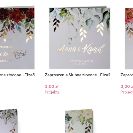
–
Zaproszenia ślubne –
Zaproszenia ślubne –
Zaproszenia Śl
Eukaliptus – 8wzorów
Ariana3 – 9wzorów
złocone – Ariana
6 wzorów
ne złocone – Elza5
Zaproszenia Ślubne złocone – Elza2
Zapros
2,00
zł
2,00
zł
Projektuj
Projektuj
3,00
zł
3,00
zł
3,00
z
Projektuj
Projektuj
Projekt