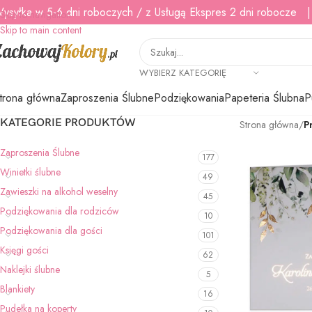
ysyłka w 5-6 dni roboczych / z Usługą Ekspres 2 dni robocze |
Skip to navigation
Skip to main content
WYBIERZ KATEGORIĘ
trona główna
Zaproszenia Ślubne
Podziękowania
Papeteria Ślubna
P
KATEGORIE PRODUKTÓW
Strona główna
/
P
Zaproszenia Ślubne
177
Winietki ślubne
49
Zawieszki na alkohol weselny
45
Podziękowania dla rodziców
10
Podziękowania dla gości
101
Księgi gości
62
Naklejki ślubne
5
Blankiety
16
Pudełka na koperty