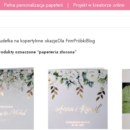
 Pełna personalizacja papeterii | Projekt w kreatorze online
udełka na koperty
Inne okazje
Dla Firm
Próbki
Blog
rodukty oznaczone “papeteria złocona”