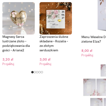
Magnesy Serca
Zaproszenia ślubne
Zaproszenia ślubne
Menu Weselne DL
lustrzane złoto –
składane – Rozalia –
Brama ze zdjęciem 
zielone Elza7
podziękowania dla
ze złotym
Dafne
gości – Ariana2
serduszkiem
8,00
zł
2,80
zł
Projektuj
3,20
zł
3,00
zł
Projektuj
Projektuj
Projektuj