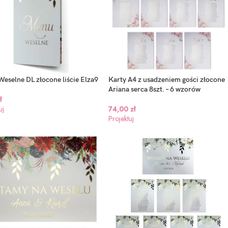
Numerki na stół z
Numerki na stół z
Akrylowe
eselne DL złocone liście Elza9
Karty A4 z usadzeniem gości złocone
ubne
pleksi – złote lustro
pleksi – okrągłe
Zaproszenie 
Ariana serca 8szt. – 6 wzorów
ł
lustrzane zło
15,00
zł
9,00
zł
uj
74,00
zł
Oktawia
Projektuj
13,00
zł
Projektuj