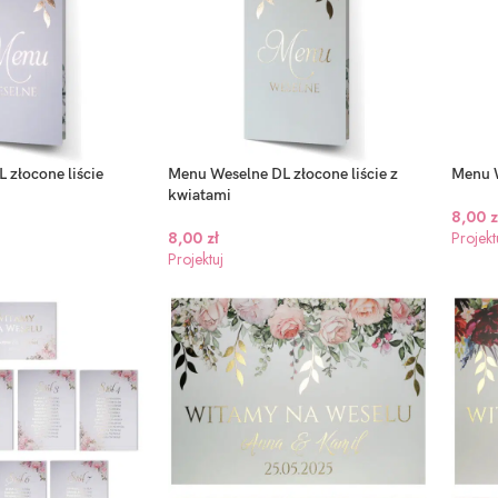
Winietka
Zaproszenia ślubne
Akrylowe
 złocone liście
Menu Weselne DL złocone liście z
Menu W
–
nieskładana,
składane – Luiza – 7
Zaproszenie Śl
kwiatami
jednokartkowa – na
wzorów
ze zdjęciem
8,00
z
stojaku
8,00
zł
Projekt
6,00
zł
8,00
zł
Projektuj
2,00
zł
Projektuj
Projektuj
Projektuj