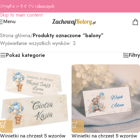
Wysyłka w 5-6 dni roboczych
Skip to navigation
Skip to main content
Menu
Strona główna
/
Produkty oznaczone “balony”
Wyświetlanie wszystkich wyników: 3
Pokaż kategorie
Filtry
Winietki na chrzest 5 wzorów
Winietki na chrzest 5 wzorów