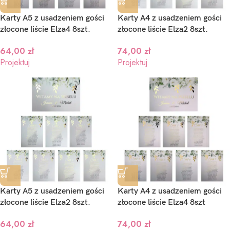
Karty A5 z usadzeniem gości
Karty A4 z usadzeniem gości
złocone liście Elza4 8szt.
złocone liście Elza2 8szt.
64,00
zł
74,00
zł
Projektuj
Projektuj
aproszenia ślubne składane –
Zaproszenia ślubne Brama 
ozalia – ze złotym serduszkiem
zdjęciem – Dafne
3,00
zł
2,80
zł
rojektuj
Projektuj
Karty A5 z usadzeniem gości
Karty A4 z usadzeniem gości
złocone liście Elza2 8szt.
złocone liście Elza4 8szt
64,00
zł
74,00
zł