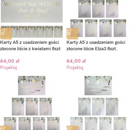
aproszenia ślubne Brama ze
Zaproszenia Ślubne – Sawa –
jęciem – Bianka
wzory
Karty A5 z usadzeniem gości
Karty A5 z usadzeniem gości
,10
zł
2,00
zł
złocone liście z kwiatami 8szt
złocone liście Elza3 8szt.
ojektuj
Projektuj
64,00
zł
64,00
zł
Projektuj
Projektuj