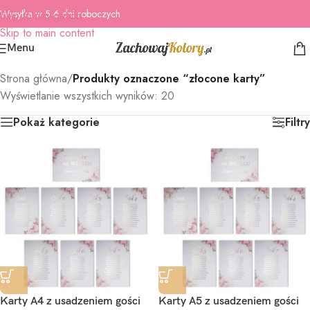
Wysyłka w 5-6 dni roboczych
Skip to navigation
Skip to main content
Menu
Strona główna
/
Produkty oznaczone “złocone karty”
Wyświetlanie wszystkich wyników: 20
Pokaż kategorie
Filtry
Karty A4 z usadzeniem gości
Karty A5 z usadzeniem gości