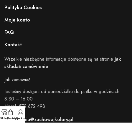
Polityka Cookies
Moje konto
FAQ
Kontakt
Wszelkie niezbędne informacje dostępne są na stronie
jak
składać zamówienie
.
Jak zamawiać
Jesteśmy dostępni od poniedziałku do piątku w godzinach
8:30 – 16:00
Nr tel. 572 672 498
Sklep
Koszyk
Moje konto
zamowienia@zachowajkolory.pl