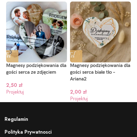
Magnesy podziękowania dla
Magnesy podziękowania dla
M
gości serca ze zdjęciem
gości serca białe tło –
g
Ariana2
2,50
zł
Projektuj
2,00
zł
P
Projektuj
Regulamin
Polityka Prywatnosci