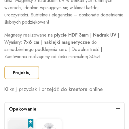
dnia. Magnesy z nadrukiem UV w delikatnych roślinnych
wzorach, idealnie wpisującym się w klimat każdej
uroczystości. Subtelne i eleganckie – doskonałe dopełnienie
ślubnych podziękowań!
Magnesy realizowane na
płycie HDF 3mm
|
Nadruk UV
|
Wymiary:
7×6 cm
|
naklejki magnetyczne
do
samodzielnego podklejenia serc | Dowolna treść |
Zamówienia realizujemy od ilości minimalnej 30szt
Projektuj
Kliknij przycisk i przejdź do kreatora online
Opakowanie