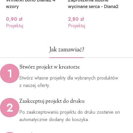
Winietki boho Diana2 4
Zaproszenia ślubne
P
wzory
wycinane serca – Diana2
D
0,90
zł
2,80
zł
Projektuj
Projektuj
P
Jak zamawiać?
Stwórz projekt w kreatorze
1
Stwórz własne projekty dla wybranych produktów
z naszej oferty.
Zaakceptuj projekt do druku
2
Po zaakceptowaniu projektu do druku zostanie on
automatycznie dodany do koszyka.