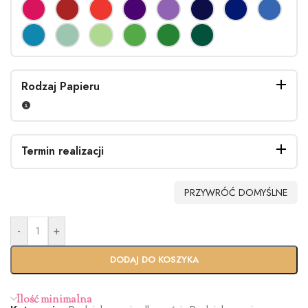
Rodzaj Papieru
Termin realizacji
PRZYWRÓĆ DOMYŚLNE
-
+
Standardo
Usługa
wy termin
Ekspres
DODAJ DO KOSZYKA
(+100zł)
Ilość minimalna