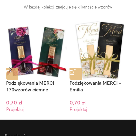
W każdej kolekcji znajduje się kilkanaście wzorów
Podziękowania MERCI
Podziękowania MERCI –
P
170wzorów ciemne
Emilia
D
0,70
zł
0,70
zł
Projektuj
Projektuj
P