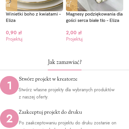
Winietki boho z kwiatami –
Magnesy podziękowania dla
N
Eliza
gości serca białe tło – Eliza
E
0,90
zł
2,00
zł
Projektuj
Projektuj
P
Jak zamawiać?
Stwórz projekt w kreatorze
1
Stwórz własne projekty dla wybranych produktów
z naszej oferty.
Zaakceptuj projekt do druku
2
Po zaakceptowaniu projektu do druku zostanie on