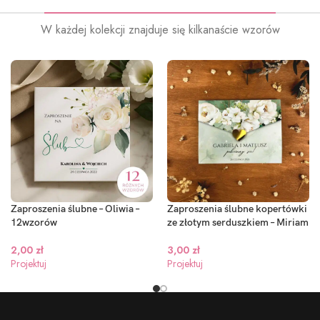
W każdej kolekcji znajduje się kilkanaście wzorów
Zaproszenia ślubne – Oliwia –
Zaproszenia ślubne kopertówki
12wzorów
ze złotym serduszkiem – Miriam
2,00
zł
3,00
zł
Projektuj
Projektuj