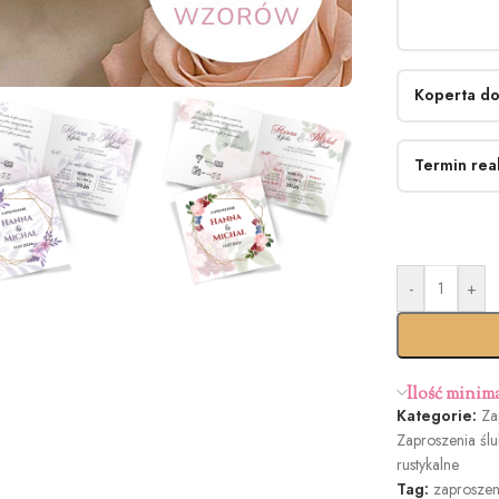
Koperta do
Termin real
Bez kop
-
+
Standar
termi
Ilość minim
Kategorie:
Za
Zaproszenia śl
Butelk
rustykalne
Zieleń (+1
Tag:
zaproszen