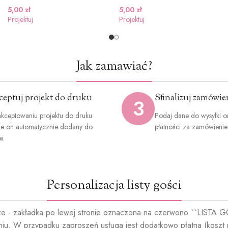
5,00
zł
5,00
zł
Projektuj
Projektuj
Jak zamawiać?
ceptuj projekt do druku
Sfinalizuj zamówie
3
kceptowaniu projektu do druku
Podaj dane do wysyłki o
ie on automatycznie dodany do
płatności za zamówienie
a.
Personalizacja listy gości
ze - zakładka po lewej stronie oznaczona na czerwono ``LISTA GOŚC
niu. W przypadku zaproszeń usługa jest dodatkowo płatna (koszt 