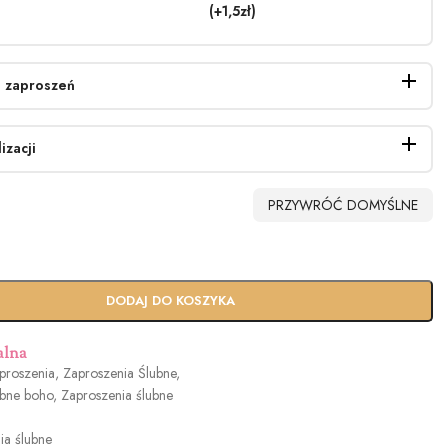
(+1,5zł)
 zaproszeń
izacji
PRZYWRÓĆ DOMYŚLNE
erty
Biała (+0,40zł)
EKO (+0.90zł)
Biała perłowa
(+1.40zł)
dowy
Usługa Ekspres
DODAJ DO KOSZYKA
n
(+100zł)
alna
proszenia
,
Zaproszenia Ślubne
,
ubne boho
,
Zaproszenia ślubne
owa
Jasny róż (+1.2zł)
Brudny róż
Cielisty (+1.2zł)
.2zł)
(+1.2zł)
ia ślubne