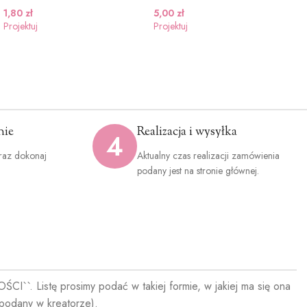
1,80
zł
5,00
zł
Projektuj
Projektuj
nie
Realizacja i wysyłka
4
raz dokonaj
Aktualny czas realizacji zamówienia
.
podany jest na stronie głównej.
I``. Listę prosimy podać w takiej formie, w jakiej ma się ona
podany w kreatorze).