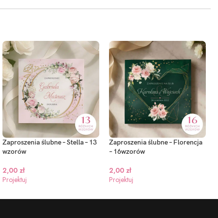
Zaproszenia ślubne – Stella – 13
Zaproszenia ślubne – Florencja
wzorów
– 16wzorów
2,00
zł
2,00
zł
Projektuj
Projektuj