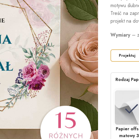
motywu ślubn
Treść na zap
projekt na do
Wymiary
– z
Projektuj
Rodzaj Pap
Papier off
matowy 