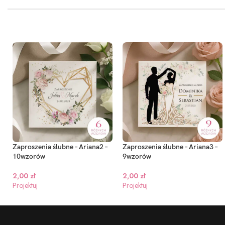
Zaproszenia ślubne – Ariana2 –
Zaproszenia ślubne – Ariana3 –
10wzorów
9wzorów
2,00
zł
2,00
zł
Projektuj
Projektuj