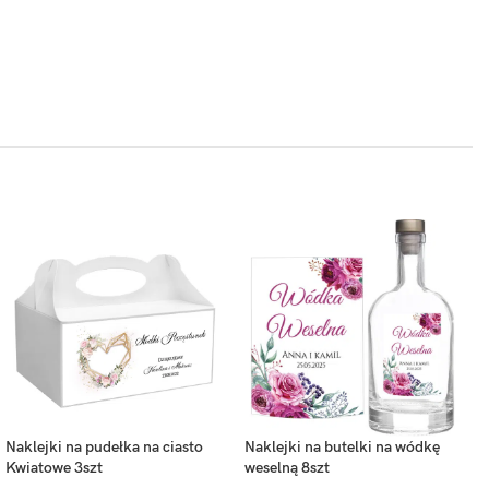
ieleń
Burgund (+1.2zł)
Oliwkowa zieleń
Miętowy (+1.2zł)
)
(+1.2zł)
y
Ciemny granat
Jasno zielony
+1.2zł)
(+1.2zł)
(+1.2zł)
Naklejki na pudełka na ciasto
Naklejki na butelki na wódkę
Kwiatowe 3szt
weselną 8szt