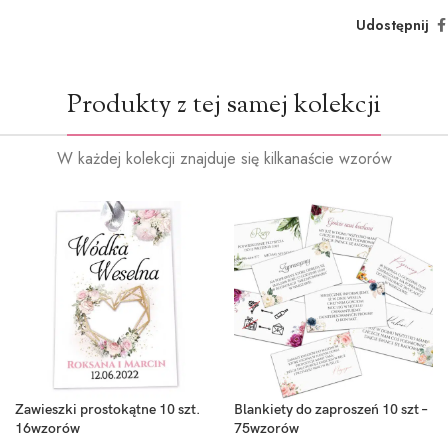
Udostępnij
Produkty z tej samej kolekcji
Ciemna z
(+1.2zł
W każdej kolekcji znajduje się kilkanaście wzorów
Ciemn
niebieski (
Blankiety do zaproszeń 10 szt –
Zawieszki prostokątne 10 szt.
75wzorów
16wzorów