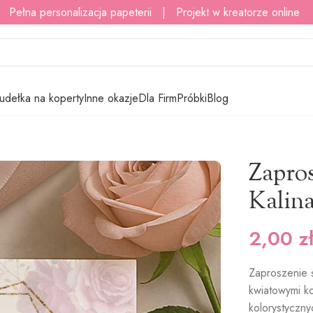
 Pełna personalizacja papeterii | Projekt w kreatorze online
udełka na koperty
Inne okazje
Dla Firm
Próbki
Blog
enia ślubne – Kalina – 15 wzorów
Zapros
Kalina
2,00
z
Zaproszenie 
kwiatowymi k
kolorystyczny